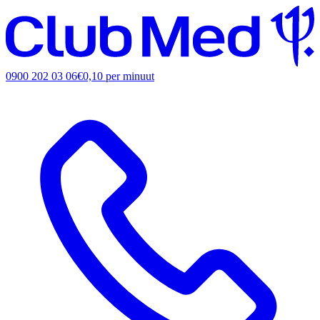
0900 202 03 06
€0,10 per minuut