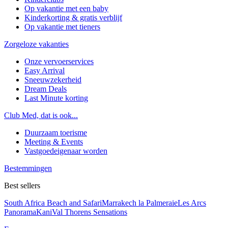
Op vakantie met een baby
Kinderkorting & gratis verblijf
Op vakantie met tieners
Zorgeloze vakanties
Onze vervoerservices
Easy Arrival
Sneeuwzekerheid
Dream Deals
Last Minute korting
Club Med, dat is ook...
Duurzaam toerisme
Meeting & Events
Vastgoedeigenaar worden
Bestemmingen
Best sellers
South Africa Beach and Safari
Marrakech la Palmeraie
Les Arcs
Panorama
Kani
Val Thorens Sensations