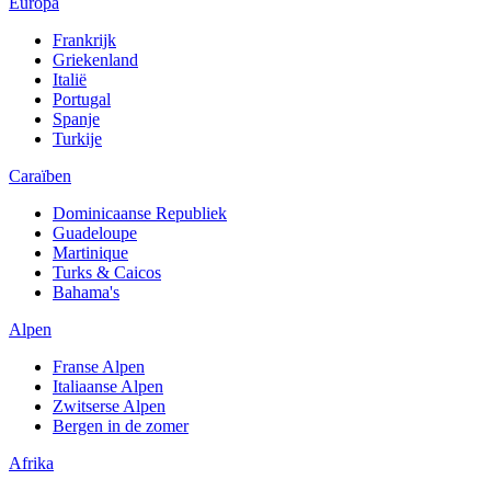
Europa
Frankrijk
Griekenland
Italië
Portugal
Spanje
Turkije
Caraïben
Dominicaanse Republiek
Guadeloupe
Martinique
Turks & Caicos
Bahama's
Alpen
Franse Alpen
Italiaanse Alpen
Zwitserse Alpen
Bergen in de zomer
Afrika