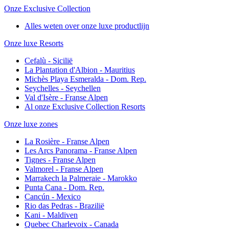
Onze Exclusive Collection
Alles weten over onze luxe productlijn
Onze luxe Resorts
Cefalù - Sicilië
La Plantation d'Albion - Mauritius
Michès Playa Esmeralda - Dom. Rep.
Seychelles - Seychellen
Val d'Isère - Franse Alpen
Al onze Exclusive Collection Resorts
Onze luxe zones
La Rosière - Franse Alpen
Les Arcs Panorama - Franse Alpen
Tignes - Franse Alpen
Valmorel - Franse Alpen
Marrakech la Palmeraie - Marokko
Punta Cana - Dom. Rep.
Cancún - Mexico
Rio das Pedras - Brazilië
Kani - Maldiven
Quebec Charlevoix - Canada