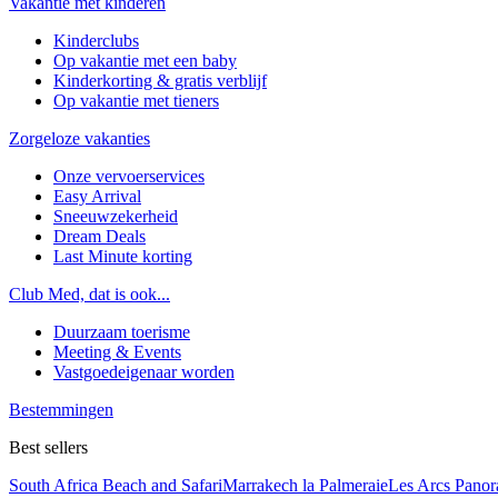
Vakantie met kinderen
Kinderclubs
Op vakantie met een baby
Kinderkorting & gratis verblijf
Op vakantie met tieners
Zorgeloze vakanties
Onze vervoerservices
Easy Arrival
Sneeuwzekerheid
Dream Deals
Last Minute korting
Club Med, dat is ook...
Duurzaam toerisme
Meeting & Events
Vastgoedeigenaar worden
Bestemmingen
Best sellers
South Africa Beach and Safari
Marrakech la Palmeraie
Les Arcs Pano