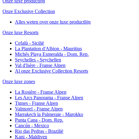
Onze luxe productlijn
Onze Exclusive Collection
Alles weten over onze luxe productlijn
Onze luxe Resorts
Cefalù - Sicilië
La Plantation d'Albion - Mauritius
Michès Playa Esmeralda - Dom. Rep.
Seychelles - Seychellen
Val d'Isère - Franse Alpen
Al onze Exclusive Collection Resorts
Onze luxe zones
La Rosière - Franse Alpen
Les Arcs Panorama - Franse Alpen
Tignes - Franse Alpen
Valmorel - Franse Alpen
Marrakech la Palmeraie - Marokko
Punta Cana - Dom. Rep.
Cancún - Mexico
Rio das Pedras - Brazilië
Kani - Maldiven