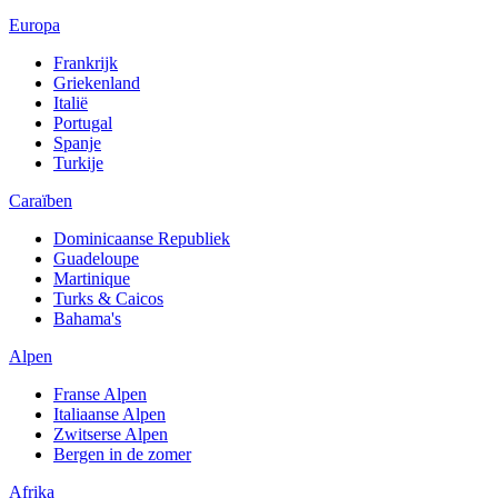
Europa
Frankrijk
Griekenland
Italië
Portugal
Spanje
Turkije
Caraïben
Dominicaanse Republiek
Guadeloupe
Martinique
Turks & Caicos
Bahama's
Alpen
Franse Alpen
Italiaanse Alpen
Zwitserse Alpen
Bergen in de zomer
Afrika