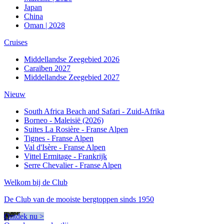
Japan
China
Oman | 2028
Cruises
Middellandse Zeegebied 2026
Caraïben 2027
Middellandse Zeegebied 2027
Nieuw
South Africa Beach and Safari - Zuid-Afrika
Borneo - Maleisië (2026)
Suites La Rosière - Franse Alpen
Tignes - Franse Alpen
Val d'Isère - Franse Alpen
Vittel Ermitage - Frankrijk
Serre Chevalier - Franse Alpen
Welkom bij de Club
De Club van de mooiste bergtoppen sinds 1950
Ontdek nu >