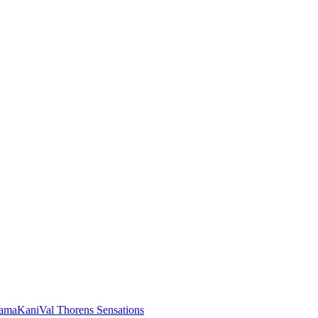
rama
Kani
Val Thorens Sensations