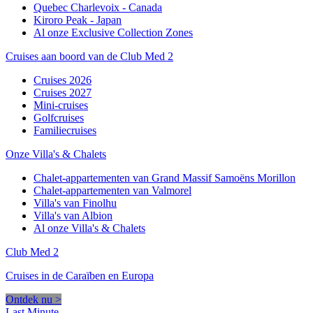
Quebec Charlevoix - Canada
Kiroro Peak - Japan
Al onze Exclusive Collection Zones
Cruises aan boord van de Club Med 2
Cruises 2026
Cruises 2027
Mini-cruises
Golfcruises
Familiecruises
Onze Villa's & Chalets
Chalet-appartementen van Grand Massif Samoëns Morillon
Chalet-appartementen van Valmorel
Villa's van Finolhu
Villa's van Albion
Al onze Villa's & Chalets
Club Med 2
Cruises in de Caraïben en Europa
Ontdek nu >
Last Minute