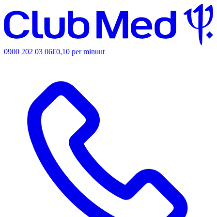
0900 202 03 06
€0,10 per minuut