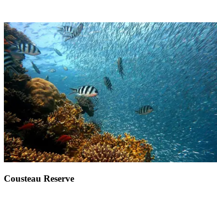
35 min van Club Med La Caravelle
Het eilandje van Macou
Zelfs als het niet enorm groot lijkt, is het eilandje Macou een bekend
juweeltje van het Grand Cul-de-sac marin-reservaat. Op deze kleine
zandstrook vindt u atypische vegetatie, vol met mangroven, tijdens
een excursie aan boord van een vissersboot. Vind deze ongelooflijke
en onontdekte plek op slechts 35 minuten van
Club Med La
Caravelle
.
Cousteau Reserve