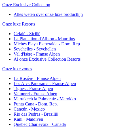
Onze Exclusive Collection
Alles weten over onze luxe productlijn
Onze luxe Resorts
Cefalù - Sicilië
La Plantation d'Albion - Mauritius
Michès Playa Esmeralda - Dom. Rep.
Seychelles - Seychellen
Val d'Isère - Franse Alpen
Al onze Exclusive Collection Resorts
Onze luxe zones
La Rosière - Franse Alpen
Les Arcs Panorama - Franse Alpen
Tignes - Franse Alpen
Valmorel - Franse Alpen
Marrakech la Palmeraie - Marokko
Punta Cana - Dom. Rep.
Cancún - Mexico
Rio das Pedras - Brazilië
Kani - Maldiven
Quebec Charlevoix - Canada