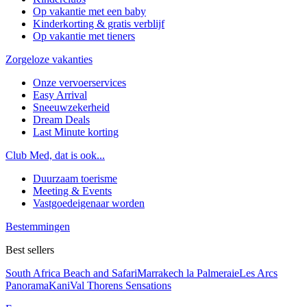
Op vakantie met een baby
Kinderkorting & gratis verblijf
Op vakantie met tieners
Zorgeloze vakanties
Onze vervoerservices
Easy Arrival
Sneeuwzekerheid
Dream Deals
Last Minute korting
Club Med, dat is ook...
Duurzaam toerisme
Meeting & Events
Vastgoedeigenaar worden
Bestemmingen
Best sellers
South Africa Beach and Safari
Marrakech la Palmeraie
Les Arcs
Panorama
Kani
Val Thorens Sensations