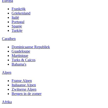
Europa
Frankrijk
Griekenland
Italië
Portugal
Spanje
Turkije
Caraïben
Dominicaanse Republiek
Guadeloupe
Martinique
Turks & Caicos
Bahama's
Alpen
Franse Alpen
Italiaanse Alpen
Zwitserse Alpen
Bergen in de zomer
Afrika