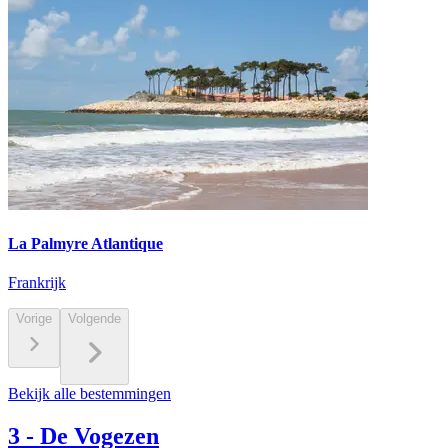
La Palmyre Atlantique
Frankrijk
Vorige
Volgende
Bekijk alle bestemmingen
3
-
De Vogezen