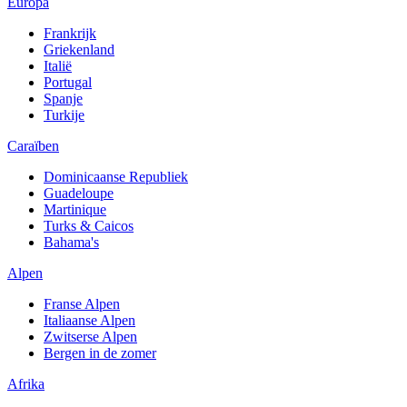
Europa
Frankrijk
Griekenland
Italië
Portugal
Spanje
Turkije
Caraïben
Dominicaanse Republiek
Guadeloupe
Martinique
Turks & Caicos
Bahama's
Alpen
Franse Alpen
Italiaanse Alpen
Zwitserse Alpen
Bergen in de zomer
Afrika