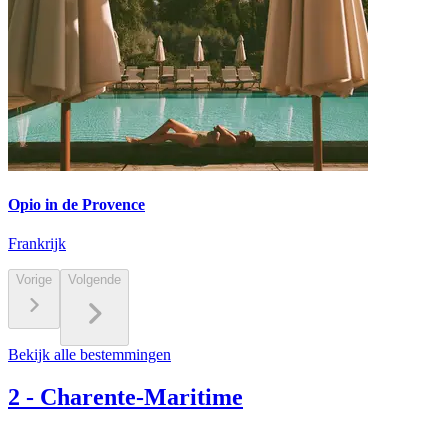
Opio in de Provence
Frankrijk
Vorige
Volgende
Bekijk alle bestemmingen
2
-
Charente-Maritime