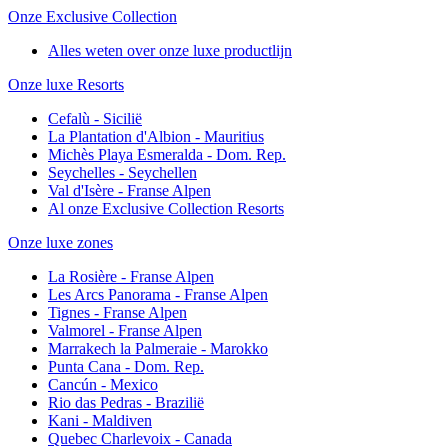
Onze Exclusive Collection
Alles weten over onze luxe productlijn
Onze luxe Resorts
Cefalù - Sicilië
La Plantation d'Albion - Mauritius
Michès Playa Esmeralda - Dom. Rep.
Seychelles - Seychellen
Val d'Isère - Franse Alpen
Al onze Exclusive Collection Resorts
Onze luxe zones
La Rosière - Franse Alpen
Les Arcs Panorama - Franse Alpen
Tignes - Franse Alpen
Valmorel - Franse Alpen
Marrakech la Palmeraie - Marokko
Punta Cana - Dom. Rep.
Cancún - Mexico
Rio das Pedras - Brazilië
Kani - Maldiven
Quebec Charlevoix - Canada