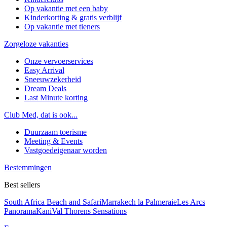
Op vakantie met een baby
Kinderkorting & gratis verblijf
Op vakantie met tieners
Zorgeloze vakanties
Onze vervoerservices
Easy Arrival
Sneeuwzekerheid
Dream Deals
Last Minute korting
Club Med, dat is ook...
Duurzaam toerisme
Meeting & Events
Vastgoedeigenaar worden
Bestemmingen
Best sellers
South Africa Beach and Safari
Marrakech la Palmeraie
Les Arcs
Panorama
Kani
Val Thorens Sensations