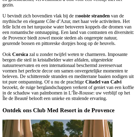
gezin.
U bevindt zich bovendien vlak bij de m
ooiste stranden
van de
mythische en elegante Côte d’Azur, met haar vele activiteiten. Het
felle licht en het turquoise water betoveren koppels die dromen van
een romantische ontsnapping. Een land van contrasten en diversiteit:
de Provence biedt zowel mooie steden als ongerepte natuur,
geurende bossen en pittoreske dorpjes hoog op de heuvels.
Ook
Corsica
zal u zonder twijfel weten te charmeren. Imposante
bergen die steil in kristalhelder water afdalen, uitgestrekte
natuurreservaten en een internationaal beschermd zeereservaat
vormen het perfecte decor om samen onvergetelijke momenten te
beleven. De schitterende stranden en mediterrane baaien nodigen uit
tot pure ontspanning. Of u nu de prachtige
Citadel van Calvi
bezoekt, de ruige berglandschappen verkent of geniet van een koffie
in de schaduw van palmbomen in L’Île-Rousse: uw verblijf op het
Île de Beauté belooft een unieke en stralende ervaring.
Ontdek ons Club Med Resort in de Provence