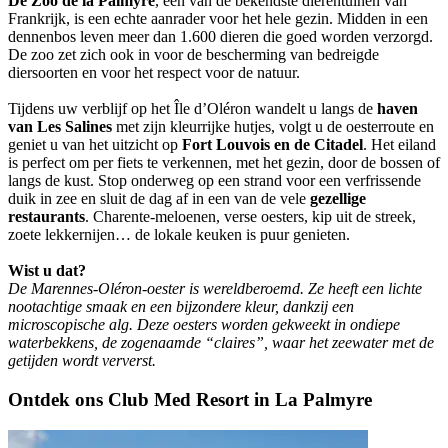
De Zoo de la Palmyre
, een van de bekendste dierentuinen van
Frankrijk, is een echte aanrader voor het hele gezin. Midden in een
dennenbos leven meer dan 1.600 dieren die goed worden verzorgd.
De zoo zet zich ook in voor de bescherming van bedreigde
diersoorten en voor het respect voor de natuur.
Tijdens uw verblijf op het Île d’Oléron wandelt u langs de
haven
van Les Salines
met zijn kleurrijke hutjes, volgt u de oesterroute en
geniet u van het uitzicht op
Fort Louvois en de Citadel
. Het eiland
is perfect om per fiets te verkennen, met het gezin, door de bossen of
langs de kust. Stop onderweg op een strand voor een verfrissende
duik in zee en sluit de dag af in een van de vele
gezellige
restaurants
. Charente-meloenen, verse oesters, kip uit de streek,
zoete lekkernijen… de lokale keuken is puur genieten.
Wist u dat?
De Marennes-Oléron-oester is wereldberoemd. Ze heeft een lichte
nootachtige smaak en een bijzondere kleur, dankzij een
microscopische alg. Deze oesters worden gekweekt in ondiepe
waterbekkens, de zogenaamde “claires”, waar het zeewater met de
getijden wordt ververst.
Ontdek ons Club Med Resort in La Palmyre