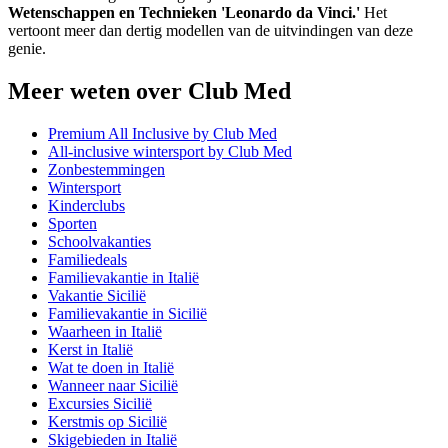
Wetenschappen en Technieken 'Leonardo da Vinci.'
Het
vertoont meer dan dertig modellen van de uitvindingen van deze
genie.
Meer weten over Club Med
Premium All Inclusive by Club Med
All-inclusive wintersport by Club Med
Zonbestemmingen
Wintersport
Kinderclubs
Sporten
Schoolvakanties
Familiedeals
Familievakantie in Italië
Vakantie Sicilië
Familievakantie in Sicilië
Waarheen in Italië
Kerst in Italië
Wat te doen in Italië
Wanneer naar Sicilië
Excursies Sicilië
Kerstmis op Sicilië
Skigebieden in Italië