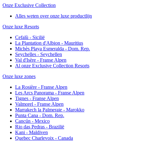
Onze Exclusive Collection
Alles weten over onze luxe productlijn
Onze luxe Resorts
Cefalù - Sicilië
La Plantation d'Albion - Mauritius
Michès Playa Esmeralda - Dom. Rep.
Seychelles - Seychellen
Val d'Isère - Franse Alpen
Al onze Exclusive Collection Resorts
Onze luxe zones
La Rosière - Franse Alpen
Les Arcs Panorama - Franse Alpen
Tignes - Franse Alpen
Valmorel - Franse Alpen
Marrakech la Palmeraie - Marokko
Punta Cana - Dom. Rep.
Cancún - Mexico
Rio das Pedras - Brazilië
Kani - Maldiven
Quebec Charlevoix - Canada