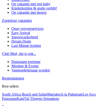
Op vakantie met een baby
Kinderkorting & gratis verblijf
Op vakantie met tieners
Zorgeloze vakanties
Onze vervoerservices
Easy Arrival
Sneeuwzekerheid
Dream Deals
Last Minute korting
Club Med, dat is ook...
Duurzaam toerisme
Meeting & Events
Vastgoedeigenaar worden
Bestemmingen
Best sellers
South Africa Beach and Safari
Marrakech la Palmeraie
Les Arcs
Panorama
Kani
Val Thorens Sensations