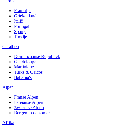
Europa
Frankrijk
Griekenland
Italië
Portugal
Spanje
Turkije
Caraïben
Dominicaanse Republiek
Guadeloupe
Martinique
Turks & Caicos
Bahama's
Alpen
Franse Alpen
Italiaanse Alpen
Zwitserse Alpen
Bergen in de zomer
Afrika