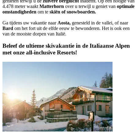
genieten terwijl u de
zuivere berglucht
inademt. Op een hoogte van
4.478 meter waakt
Matterhorn
over u terwijl u geniet van
optimale
omstandigheden
om te
skiën of snowboarden.
Ga tijdens uw vakantie naar
Aosta,
genesteld in de vallei, of naar
Bard
om het fort uit de elfde eeuw te bewonderen. Het is ook een
van de mooiste dorpen van Italië.
Beleef de ultieme skivakantie in de Italiaanse Alpen
met onze all-inclusive Resorts!