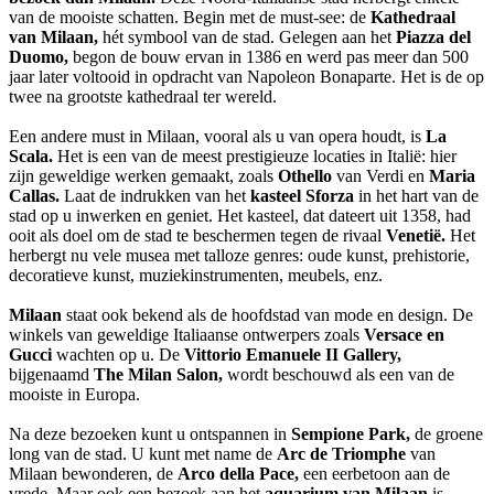
van de mooiste schatten. Begin met de must-see: de
Kathedraal
van Milaan,
hét symbool van de stad. Gelegen aan het
Piazza del
Duomo,
begon de bouw ervan in 1386 en werd pas meer dan 500
jaar later voltooid in opdracht van Napoleon Bonaparte. Het is de op
twee na grootste kathedraal ter wereld.
Een andere must in Milaan, vooral als u van opera houdt, is
La
Scala.
Het is een van de meest prestigieuze locaties in Italië: hier
zijn geweldige werken gemaakt, zoals
Othello
van Verdi en
Maria
Callas.
Laat de indrukken van het
kasteel Sforza
in het hart van de
stad op u inwerken en geniet. Het kasteel, dat dateert uit 1358, had
ooit als doel om de stad te beschermen tegen de rivaal
Venetië.
Het
herbergt nu vele musea met talloze genres: oude kunst, prehistorie,
decoratieve kunst, muziekinstrumenten, meubels, enz.
Milaan
staat ook bekend als de hoofdstad van mode en design. De
winkels van geweldige Italiaanse ontwerpers zoals
Versace en
Gucci
wachten op u. De
Vittorio Emanuele II Gallery,
bijgenaamd
The Milan Salon,
wordt beschouwd als een van de
mooiste in Europa.
Na deze bezoeken kunt u ontspannen in
Sempione Park,
de groene
long van de stad. U kunt met name de
Arc de Triomphe
van
Milaan bewonderen, de
Arco della Pace,
een eerbetoon aan de
vrede. Maar ook een bezoek aan het
aquarium van Milaan
is