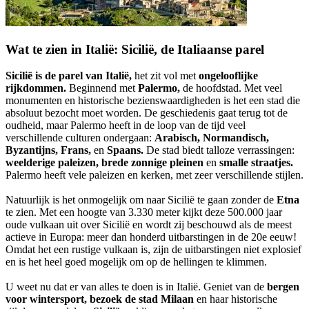
Wat te zien in Italië: Sicilië, de Italiaanse parel
Sicilië is de parel van Italië,
het zit vol met
ongelooflijke
rijkdommen.
Beginnend met
Palermo,
de hoofdstad. Met veel
monumenten en historische bezienswaardigheden is het een stad die
absoluut bezocht moet worden. De geschiedenis gaat terug tot de
oudheid, maar Palermo heeft in de loop van de tijd veel
verschillende culturen ondergaan:
Arabisch, Normandisch,
Byzantijns, Frans,
en
Spaans.
De stad biedt talloze verrassingen:
weelderige paleizen, brede zonnige pleinen
en
smalle straatjes.
Palermo heeft vele paleizen en kerken, met zeer verschillende stijlen.
Natuurlijk is het onmogelijk om naar Sicilië te gaan zonder de
Etna
te zien. Met een hoogte van 3.330 meter kijkt deze 500.000 jaar
oude vulkaan uit over Sicilië en wordt zij beschouwd als de meest
actieve in Europa: meer dan honderd uitbarstingen in de 20e eeuw!
Omdat het een rustige vulkaan is, zijn de uitbarstingen niet explosief
en is het heel goed mogelijk om op de hellingen te klimmen.
U weet nu dat er van alles te doen is in Italië. Geniet van de
bergen
voor wintersport,
bezoek de stad Milaan
en haar historische