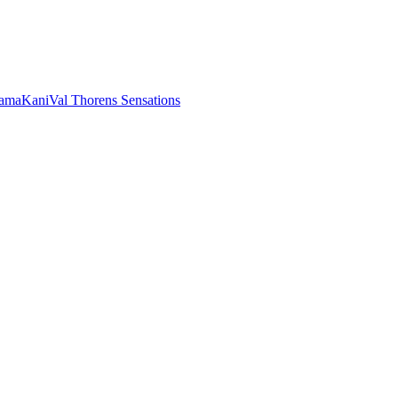
rama
Kani
Val Thorens Sensations