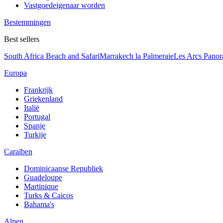
Vastgoedeigenaar worden
Bestemmingen
Best sellers
South Africa Beach and Safari
Marrakech la Palmeraie
Les Arcs Pano
Europa
Frankrijk
Griekenland
Italië
Portugal
Spanje
Turkije
Caraïben
Dominicaanse Republiek
Guadeloupe
Martinique
Turks & Caicos
Bahama's
Alpen