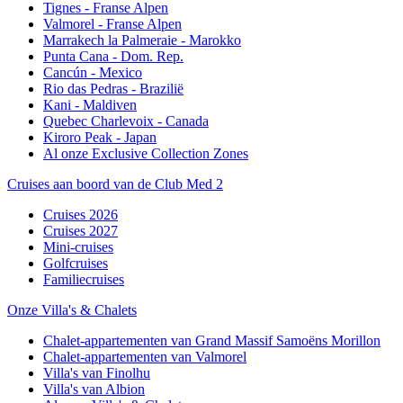
Tignes - Franse Alpen
Valmorel - Franse Alpen
Marrakech la Palmeraie - Marokko
Punta Cana - Dom. Rep.
Cancún - Mexico
Rio das Pedras - Brazilië
Kani - Maldiven
Quebec Charlevoix - Canada
Kiroro Peak - Japan
Al onze Exclusive Collection Zones
Cruises aan boord van de Club Med 2
Cruises 2026
Cruises 2027
Mini-cruises
Golfcruises
Familiecruises
Onze Villa's & Chalets
Chalet-appartementen van Grand Massif Samoëns Morillon
Chalet-appartementen van Valmorel
Villa's van Finolhu
Villa's van Albion