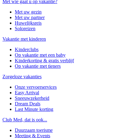
Met wie gaat u op vakantie?
Met uw gezin
Met uw partner
Huwelijksreis
Soloreizen
Vakantie met kinderen
Kinderclubs
Op vakantie met een baby
Kinderkorting & gratis verblijf
Op vakantie met tieners
Zorgeloze vakanties
Onze vervoerservices
Easy Arrival
Sneeuwzekerheid
Dream Deals
Last Minute korting
Club Med, dat is ook...
Duurzaam toerisme
Meeting & Events