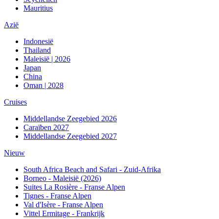
Mauritius
Azië
Indonesië
Thailand
Maleisië | 2026
Japan
China
Oman | 2028
Cruises
Middellandse Zeegebied 2026
Caraïben 2027
Middellandse Zeegebied 2027
Nieuw
South Africa Beach and Safari - Zuid-Afrika
Borneo - Maleisië (2026)
Suites La Rosière - Franse Alpen
Tignes - Franse Alpen
Val d'Isère - Franse Alpen
Vittel Ermitage - Frankrijk