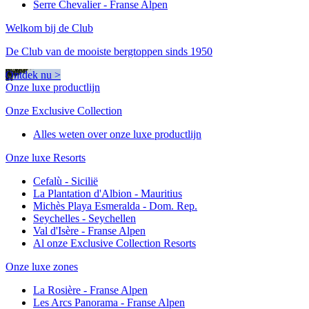
Serre Chevalier - Franse Alpen
Welkom bij de Club
De Club van de mooiste bergtoppen sinds 1950
Ontdek nu >
Onze luxe productlijn
Onze Exclusive Collection
Alles weten over onze luxe productlijn
Onze luxe Resorts
Cefalù - Sicilië
La Plantation d'Albion - Mauritius
Michès Playa Esmeralda - Dom. Rep.
Seychelles - Seychellen
Val d'Isère - Franse Alpen
Al onze Exclusive Collection Resorts
Onze luxe zones
La Rosière - Franse Alpen
Les Arcs Panorama - Franse Alpen