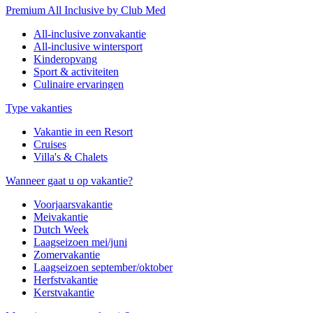
Premium All Inclusive by Club Med
All-inclusive zonvakantie
All-inclusive wintersport
Kinderopvang
Sport & activiteiten
Culinaire ervaringen
Type vakanties
Vakantie in een Resort
Cruises
Villa's & Chalets
Wanneer gaat u op vakantie?
Voorjaarsvakantie
Meivakantie
Dutch Week
Laagseizoen mei/juni
Zomervakantie
Laagseizoen september/oktober
Herfstvakantie
Kerstvakantie