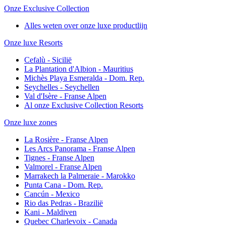
Onze Exclusive Collection
Alles weten over onze luxe productlijn
Onze luxe Resorts
Cefalù - Sicilië
La Plantation d'Albion - Mauritius
Michès Playa Esmeralda - Dom. Rep.
Seychelles - Seychellen
Val d'Isère - Franse Alpen
Al onze Exclusive Collection Resorts
Onze luxe zones
La Rosière - Franse Alpen
Les Arcs Panorama - Franse Alpen
Tignes - Franse Alpen
Valmorel - Franse Alpen
Marrakech la Palmeraie - Marokko
Punta Cana - Dom. Rep.
Cancún - Mexico
Rio das Pedras - Brazilië
Kani - Maldiven
Quebec Charlevoix - Canada