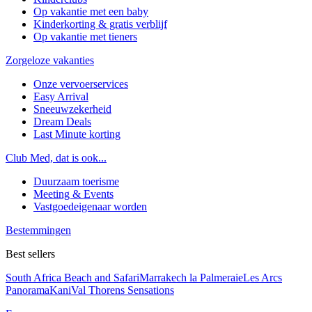
Op vakantie met een baby
Kinderkorting & gratis verblijf
Op vakantie met tieners
Zorgeloze vakanties
Onze vervoerservices
Easy Arrival
Sneeuwzekerheid
Dream Deals
Last Minute korting
Club Med, dat is ook...
Duurzaam toerisme
Meeting & Events
Vastgoedeigenaar worden
Bestemmingen
Best sellers
South Africa Beach and Safari
Marrakech la Palmeraie
Les Arcs
Panorama
Kani
Val Thorens Sensations