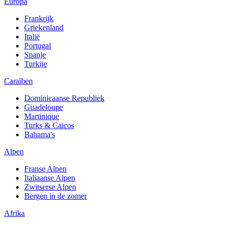
Europa
Frankrijk
Griekenland
Italië
Portugal
Spanje
Turkije
Caraïben
Dominicaanse Republiek
Guadeloupe
Martinique
Turks & Caicos
Bahama's
Alpen
Franse Alpen
Italiaanse Alpen
Zwitserse Alpen
Bergen in de zomer
Afrika