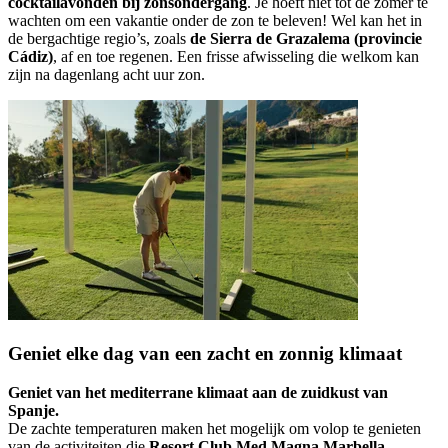
cocktailavonden bij zonsondergang
. Je hoeft niet tot de zomer te
wachten om een vakantie onder de zon te beleven! Wel kan het in
de bergachtige regio’s, zoals
de Sierra de Grazalema (provincie
Cádiz)
, af en toe regenen. Een frisse afwisseling die welkom kan
zijn na dagenlang acht uur zon.
Geniet elke dag van een zacht en zonnig klimaat
Geniet van het mediterrane klimaat aan de zuidkust van
Spanje.
De zachte temperaturen maken het mogelijk om volop te genieten
van de activiteiten die
Resort Club Med Magna Marbella