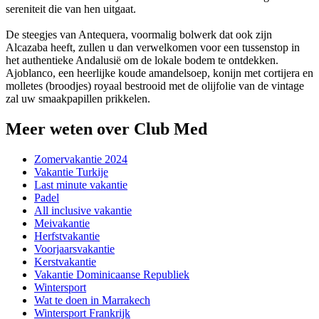
sereniteit die van hen uitgaat.
De steegjes van Antequera, voormalig bolwerk dat ook zijn
Alcazaba heeft, zullen u dan verwelkomen voor een tussenstop in
het authentieke Andalusië om de lokale bodem te ontdekken.
Ajoblanco, een heerlijke koude amandelsoep, konijn met cortijera en
molletes (broodjes) royaal bestrooid met de olijfolie van de vintage
zal uw smaakpapillen prikkelen.
Meer weten over Club Med
Zomervakantie 2024
Vakantie Turkije
Last minute vakantie
Padel
All inclusive vakantie
Meivakantie
Herfstvakantie
Voorjaarsvakantie
Kerstvakantie
Vakantie Dominicaanse Republiek
Wintersport
Wat te doen in Marrakech
Wintersport Frankrijk