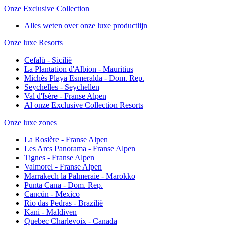
Onze Exclusive Collection
Alles weten over onze luxe productlijn
Onze luxe Resorts
Cefalù - Sicilië
La Plantation d'Albion - Mauritius
Michès Playa Esmeralda - Dom. Rep.
Seychelles - Seychellen
Val d'Isère - Franse Alpen
Al onze Exclusive Collection Resorts
Onze luxe zones
La Rosière - Franse Alpen
Les Arcs Panorama - Franse Alpen
Tignes - Franse Alpen
Valmorel - Franse Alpen
Marrakech la Palmeraie - Marokko
Punta Cana - Dom. Rep.
Cancún - Mexico
Rio das Pedras - Brazilië
Kani - Maldiven
Quebec Charlevoix - Canada