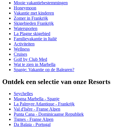
Mooie vakantiebestemmingen
Honeymoon
Vakantie met kinderen
Zomer in Frankrijk
Skigebieden Frankrijk
Watersporten
La Plagne skigebied
Familievakantie in Italië
Activiteiten
Wellness
Cruises
Golf by Club Med
Wat te zien in Marbella
Spanje: Vakantie op de Balearen?
Ontdek een selectie van onze Resorts
Seychelles
Magna Marbella - Spanje
La Palmyre Atlantique - Frankrijk
Val d'Isère - Franse Alpen
Punta Cana - Dominicaanse Republiek
Tignes - Franse Alpen
Da Balaia - Portugal