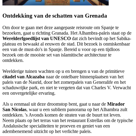
Ontdekking van de schatten van Grenada
Om door te gaan met deze aangepaste reisroute om Spanje te
bezoeken, gaat u richting Granada. Het Alhambra-paleis staat op de
Werelderfgoedlijst van UNESCO
dat zich bevindt op het Sabika-
plateau en bewaakt al eeuwen de stad. Dit bezoek is onmiskenbaar
een van de must-do's in Spanje. Bereid u voor op een tijdloos
bezoek om de mooiste set van islamitische architectuur te
ontdekken.
Weelderige tuinen wachten op u en brengen u van de primitieve
citadel van Alcazaba
naar de ontelbare binnenplaatsen van het
paleis van de Nasrid, door het zomerpaleis van Generalife en het
schaduwrijke park, en niet te vergeten dat van Charles V. Verwacht
een onvergetelijke ervaring.
Als u eenmaal uit deze droomstop bent, gaat u naar de
Mirador
San Nicolas
, waar u een subliem panorama op het Alhambra zult
ontdekken. 's Avonds komen de straten van de buurt tot leven.
Neem plaats op het terras van het restaurant Estrellas om de typische
Andalusische specialiteiten te proeven en geniet van een
adembenemend uitzicht op het verlichte paleis.