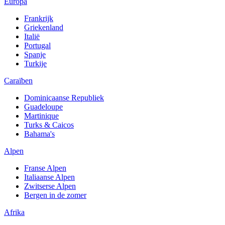
Europa
Frankrijk
Griekenland
Italië
Portugal
Spanje
Turkije
Caraïben
Dominicaanse Republiek
Guadeloupe
Martinique
Turks & Caicos
Bahama's
Alpen
Franse Alpen
Italiaanse Alpen
Zwitserse Alpen
Bergen in de zomer
Afrika