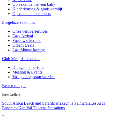
Op vakantie met een baby
Kinderkorting & gratis verblijf
Op vakantie met tieners
Zorgeloze vakanties
Onze vervoerservices
Easy Arrival
Sneeuwzekerheid
Dream Deals
Last Minute korting
Club Med, dat is ook...
Duurzaam toerisme
Meeting & Events
Vastgoedeigenaar worden
Bestemmingen
Best sellers
South Africa Beach and Safari
Marrakech la Palmeraie
Les Arcs
Panorama
Kani
Val Thorens Sensations