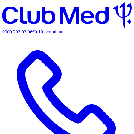
0900 202 03 06
€0,10 per minuut