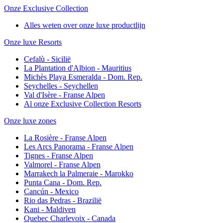
Onze Exclusive Collection
Alles weten over onze luxe productlijn
Onze luxe Resorts
Cefalù - Sicilië
La Plantation d'Albion - Mauritius
Michès Playa Esmeralda - Dom. Rep.
Seychelles - Seychellen
Val d'Isère - Franse Alpen
Al onze Exclusive Collection Resorts
Onze luxe zones
La Rosière - Franse Alpen
Les Arcs Panorama - Franse Alpen
Tignes - Franse Alpen
Valmorel - Franse Alpen
Marrakech la Palmeraie - Marokko
Punta Cana - Dom. Rep.
Cancún - Mexico
Rio das Pedras - Brazilië
Kani - Maldiven
Quebec Charlevoix - Canada