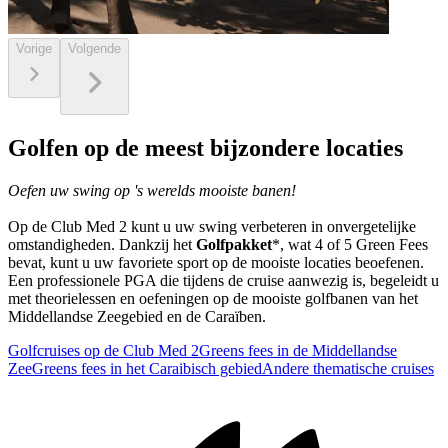
Vorige
Volgende
Golfen op de meest bijzondere locaties
Oefen uw swing op 's werelds mooiste banen!
Op de Club Med 2 kunt u uw swing verbeteren in onvergetelijke
omstandigheden. Dankzij het
Golfpakket
*, wat 4 of 5 Green Fees
bevat, kunt u uw favoriete sport op de mooiste locaties beoefenen.
Een professionele PGA die tijdens de cruise aanwezig is, begeleidt u
met theorielessen en oefeningen op de mooiste golfbanen van het
Middellandse Zeegebied en de Caraïben.
Golfcruises op de Club Med 2
Greens fees in de Middellandse
Zee
Greens fees in het Caraibisch gebied
Andere thematische cruises