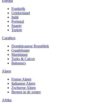
Europa
Frankrijk
Griekenland
Italië
Portugal
Spanje
Turkije
Caraïben
Dominicaanse Republiek
Guadeloupe
Martinique
Turks & Caicos
Bahama's
Alpen
Franse Alpen
Italiaanse Alpen
Zwitserse Alpen
Bergen in de zomer
Afrika