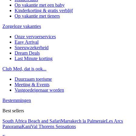
Op vakantie met een baby
Kinderkorting & gratis verblijf
Op vakantie met tieners
Zorgeloze vakanties
Onze vervoerservices
Easy Arrival
Sneeuwzekerheid
Dream Deals
Last Minute korting
Club Med, dat is ook...
Duurzaam toerisme
Meeting & Events
Vastgoedeigenaar worden
Bestemmingen
Best sellers
South Africa Beach and Safari
Marrakech la Palmeraie
Les Arcs
Panorama
Kani
Val Thorens Sensations