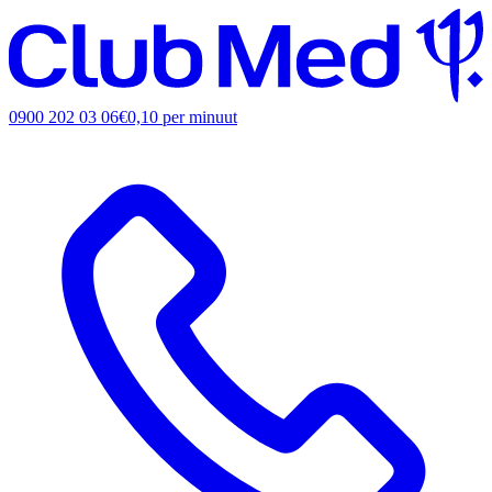
0900 202 03 06
€0,10 per minuut