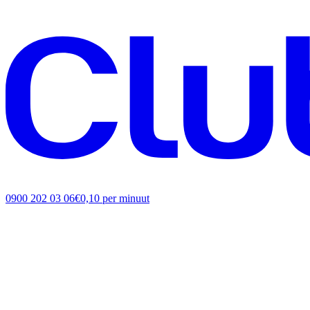
0900 202 03 06
€0,10 per minuut