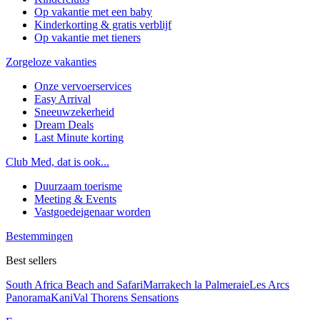
Op vakantie met een baby
Kinderkorting & gratis verblijf
Op vakantie met tieners
Zorgeloze vakanties
Onze vervoerservices
Easy Arrival
Sneeuwzekerheid
Dream Deals
Last Minute korting
Club Med, dat is ook...
Duurzaam toerisme
Meeting & Events
Vastgoedeigenaar worden
Bestemmingen
Best sellers
South Africa Beach and Safari
Marrakech la Palmeraie
Les Arcs
Panorama
Kani
Val Thorens Sensations