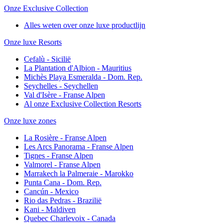
Onze Exclusive Collection
Alles weten over onze luxe productlijn
Onze luxe Resorts
Cefalù - Sicilië
La Plantation d'Albion - Mauritius
Michès Playa Esmeralda - Dom. Rep.
Seychelles - Seychellen
Val d'Isère - Franse Alpen
Al onze Exclusive Collection Resorts
Onze luxe zones
La Rosière - Franse Alpen
Les Arcs Panorama - Franse Alpen
Tignes - Franse Alpen
Valmorel - Franse Alpen
Marrakech la Palmeraie - Marokko
Punta Cana - Dom. Rep.
Cancún - Mexico
Rio das Pedras - Brazilië
Kani - Maldiven
Quebec Charlevoix - Canada