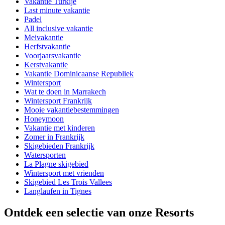
Vakantie Turkije
Last minute vakantie
Padel
All inclusive vakantie
Meivakantie
Herfstvakantie
Voorjaarsvakantie
Kerstvakantie
Vakantie Dominicaanse Republiek
Wintersport
Wat te doen in Marrakech
Wintersport Frankrijk
Mooie vakantiebestemmingen
Honeymoon
Vakantie met kinderen
Zomer in Frankrijk
Skigebieden Frankrijk
Watersporten
La Plagne skigebied
Wintersport met vrienden
Skigebied Les Trois Vallees
Langlaufen in Tignes
Ontdek een selectie van onze Resorts