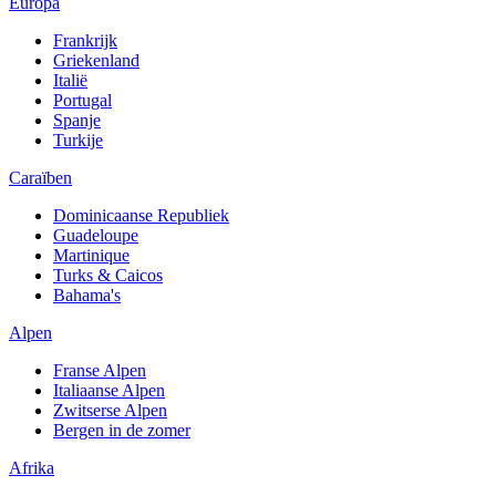
Europa
Frankrijk
Griekenland
Italië
Portugal
Spanje
Turkije
Caraïben
Dominicaanse Republiek
Guadeloupe
Martinique
Turks & Caicos
Bahama's
Alpen
Franse Alpen
Italiaanse Alpen
Zwitserse Alpen
Bergen in de zomer
Afrika