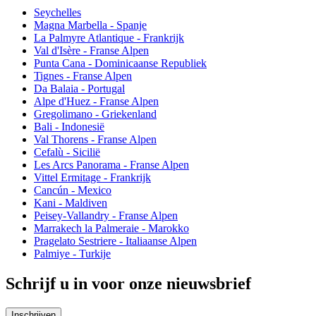
Seychelles
Magna Marbella - Spanje
La Palmyre Atlantique - Frankrijk
Val d'Isère - Franse Alpen
Punta Cana - Dominicaanse Republiek
Tignes - Franse Alpen
Da Balaia - Portugal
Alpe d'Huez - Franse Alpen
Gregolimano - Griekenland
Bali - Indonesië
Val Thorens - Franse Alpen
Cefalù - Sicilië
Les Arcs Panorama - Franse Alpen
Vittel Ermitage - Frankrijk
Cancún - Mexico
Kani - Maldiven
Peisey-Vallandry - Franse Alpen
Marrakech la Palmeraie - Marokko
Pragelato Sestriere - Italiaanse Alpen
Palmiye - Turkije
Schrijf u in voor onze nieuwsbrief
Inschrijven